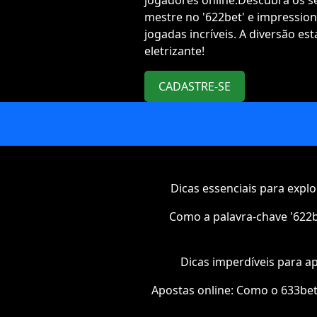
jogadores online.Descubra os s
mestre no '622bet' e impressio
jogadas incríveis. A diversão es
eletrizante!
CADASTRE-SE
Dicas essenciais para expl
Como a palavra-chave '622b
Dicas imperdíveis para a
Apostas online: Como o 633bet