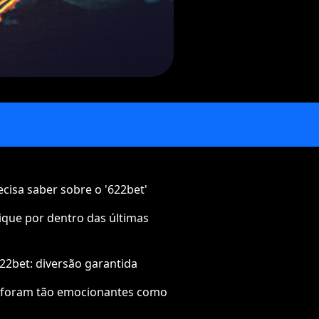
cisa saber sobre o '622bet'
ique por dentro das últimas
22bet: diversão garantida
ca foram tão emocionantes como